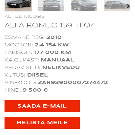
AUTOD MÜÜGIS
ALFA ROMEO 159 TI Q4
ESMANE REG:
2010
MOOTOR:
2.4 154 KW
LÄBISÕIT:
177
000 KM
KÄIGUKAST:
MANUAAL
VEDAV SILD:
NELIKVEDU
KÜTUS:
DIISEL
VIN-KOOD:
ZAR93900007274472
HIND:
9
500 €
SAADA E-MAIL
HELISTA MEILE